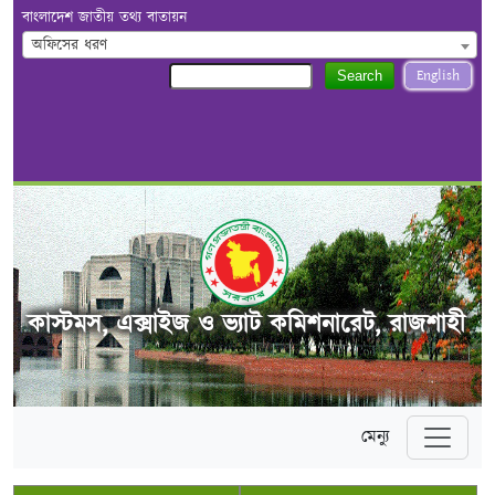
বাংলাদেশ জাতীয় তথ্য বাতায়ন
অফিসের ধরণ
English
Search
কাস্টমস, এক্সাইজ ও ভ্যাট কমিশনারেট, রাজশাহী
মেন্যু