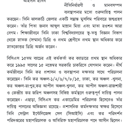
আহসান হাবিব
নীতিনির্ধারণী ও মানবসম্পদ
ব্যবস্থাপনার মতো গুরুদায়িত্ব পালন
করছেন। তিনি ঝালকাঠি জেলার একটি সম্ভ্রান্ত মুসলিম পরিবারে জন্মগ্রহণ
করেন। তাঁর পিতা জনাব আব্দুল মান্নান মিয়া এবং মাতা রওশন আরা
বেগম। শিক্ষাজীবনে তিনি ঢাকা বিশ্ববিদ্যালয়ের ভূ-তত্ত্ব বিজ্ঞান বিভাগ
থেকে স্নাতক (সম্মান) ডিগ্রি ও প্রথম শ্রেণীতে প্রথম স্থান অধিকার করে
স্নাতকোত্তর ডিগ্রি অর্জন করেন।
বিসিএস ১৫তম ব্যাচের এই কর্মকর্তা কর ক্যাডারে প্রথম স্থান অধিকার
করে ১৯৯৫ সালের ১৫ নভেম্বর সরকারি চাকরিতে যোগদান করেন। দীর্ঘ
কর্মজীবনে তিনি কর প্রশাসন ও ব্যবস্থাপনা দক্ষতার সাথে পরিচালনা
করেছেন। তিনি কর অঞ্চল-১/২/৬/৭/৮/১৫, ঢাকা, কর অঞ্চল -খুলনা,
কর অঞ্চল-রংপুর,কর আপীল অঞ্চল-খুলনা, কর আপীল অঞ্চল-রাজশাহী
ও কেন্দ্রীয় কর জরিপ অঞ্চলসহ বিভিন্ন কর্মস্থলে গুরুত্বপূর্ণ দায়িত্ব পালন
করেছেন। এছাড়া, বিসিএস কর একাডেমির পরিচালক হিসেবেও তাঁর
দায়িত্ব পালনের অভিজ্ঞতা রয়েছে। প্রশাসনিক কর্মদক্ষতার স্বাক্ষর হিসেবে
তিনি সেন্ট্রাল ইন্টেলিজেন্স সেল (সিআইসি) এবং কর পরিদর্শন
পরিদপ্তরের মহাপরিচালক ও অতিরিক্ত মহাপরিচালক পদে আসীন ছিলেন।