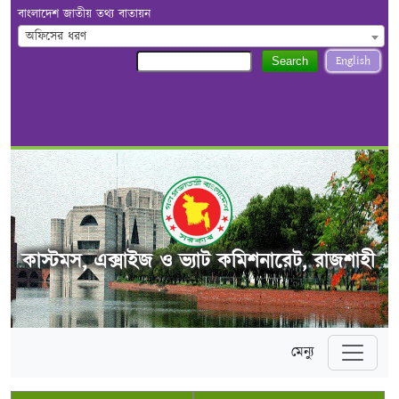
বাংলাদেশ জাতীয় তথ্য বাতায়ন
অফিসের ধরণ
English
Search
কাস্টমস, এক্সাইজ ও ভ্যাট কমিশনারেট, রাজশাহী
মেন্যু