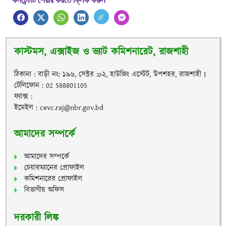
কনটেন্টটি শেয়ার করতে ক্লিক করুন
কাস্টমস, এক্সাইজ ও ভ্যাট কমিশনারেট, রাজশাহী
ঠিকানা : বাড়ী নং: ১৯৬, সেক্টর :o২, হাউজিং এস্টেট, উপশহর, রাজশাহী I
টেলিফোন : 02 588801105
ফ্যাক্স :
ইমেইল : cevc.raj@nbr.gov.bd
আমাদের সম্পর্কে
আমাদের সম্পর্কে
চেয়ারম্যানের প্রোফাইল
কমিশনারের প্রোফাইল
বিভাগীয় অফিস
দরকারী লিঙ্ক