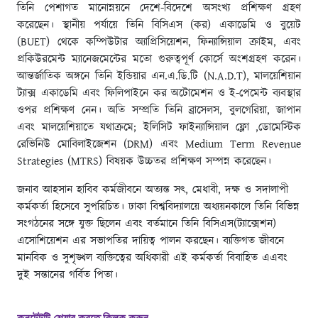
তিনি পেশাগত মানোন্নয়নে দেশে-বিদেশে অসংখ্য প্রশিক্ষণ গ্রহণ
করেছেন। স্থানীয় পর্যায়ে তিনি বিসিএস (কর) একাডেমি ও বুয়েট
(BUET) থেকে কম্পিউটার অ্যাপ্রিসিয়েশন, ফিন্যান্সিয়াল ক্রাইম, এবং
প্রকিউরমেন্ট ম্যানেজমেন্টের মতো গুরুত্বপূর্ণ কোর্সে অংশগ্রহণ করেন।
আন্তর্জাতিক অঙ্গনে তিনি ইন্ডিয়ার এন.এ.ডি.টি (N.A.D.T), মালয়েশিয়ান
ট্যাক্স একাডেমি এবং ফিলিপাইনে কর অটোমেশন ও ই-পেমেন্ট ব্যবস্থার
ওপর প্রশিক্ষণ নেন। অতি সম্প্রতি তিনি ব্রাসেলস, বুলগেরিয়া, জাপান
এবং মালয়েশিয়াতে যথাক্রমে; ইলিসিট ফাইন্যান্সিয়াল ফ্লো ,ডোমেস্টিক
রেভিনিউ মোবিলাইজেশন (DRM) এবং Medium Term Revenue
Strategies (MTRS) বিষয়ক উচ্চতর প্রশিক্ষণ সম্পন্ন করেছেন।
জনাব আহসান হাবিব কর্মজীবনে অত্যন্ত সৎ, মেধাবী, দক্ষ ও সদালাপী
কর্মকর্তা হিসেবে সুপরিচিত। ঢাকা বিশ্ববিদ্যালয়ে অধ্যয়নকালে তিনি বিভিন্ন
সংগঠনের সঙ্গে যুক্ত ছিলেন এবং বর্তমানে তিনি বিসিএস(ট্যাক্সেশন)
এসোশিয়েশন এর সভাপতির দায়িত্ব পালন করছেন। ব্যক্তিগত জীবনে
মানবিক ও সুশৃঙ্খল ব্যক্তিত্বের অধিকারী এই কর্মকর্তা বিবাহিত এএবং
দুই সন্তানের গর্বিত পিতা।