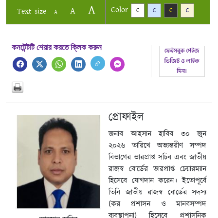
A
Color
A
Text size
C
C
C
C
A
কনটেন্টটি শেয়ার করতে ক্লিক করুন
প্রোফাইল
জনাব আহসান হাবিব ৩০ জুন
২০২৬ তারিখে অভ্যন্তরীণ সম্পদ
বিভাগের ভারপ্রাপ্ত সচিব এবং জাতীয়
রাজস্ব বোর্ডের ভারপ্রাপ্ত চেয়ারম্যান
হিসেবে যোগদান করেন। ইতোপূর্বে
তিনি জাতীয় রাজস্ব বোর্ডের সদস্য
(কর প্রশাসন ও মানবসম্পদ
ব্যবস্থাপনা) হিসেবে প্রশাসনিক