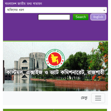
বাংলাদেশ জাতীয় তথ্য বাতায়ন
অফিসের ধরণ
English
Search
কাস্টমস, এক্সাইজ ও ভ্যাট কমিশনারেট, রাজশাহী
মেন্যু