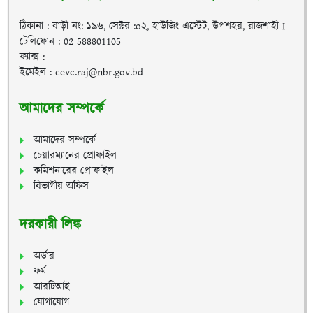
ঠিকানা : বাড়ী নং: ১৯৬, সেক্টর :o২, হাউজিং এস্টেট, উপশহর, রাজশাহী I
টেলিফোন : 02 588801105
ফ্যাক্স :
ইমেইল : cevc.raj@nbr.gov.bd
আমাদের সম্পর্কে
আমাদের সম্পর্কে
চেয়ারম্যানের প্রোফাইল
কমিশনারের প্রোফাইল
বিভাগীয় অফিস
দরকারী লিঙ্ক
অর্ডার
ফর্ম
আরটিআই
যোগাযোগ