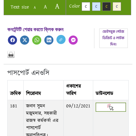
A
Color
A
Text size
C
C
C
C
A
কনটেন্টটি শেয়ার করতে ক্লিক করুন
পাসপোর্ট এনওসি
প্রকাশের
ক্রমিক
শিরোনাম
তারিখ
ডাউনলোড
181
জনাব সুমন
09/12/2021
মজুমদার, সহকারী
রাজস্ব কর্মকর্তা এর
পাসপোর্ট
অনাপত্তিপত্র।