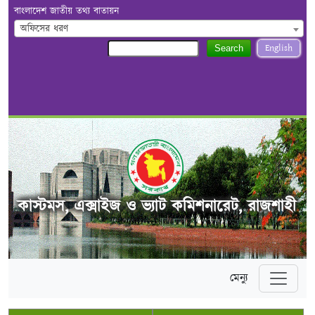
বাংলাদেশ জাতীয় তথ্য বাতায়ন
অফিসের ধরণ
English
Search
কাস্টমস, এক্সাইজ ও ভ্যাট কমিশনারেট, রাজশাহী
মেন্যু