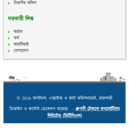
বিভাগীয় অফিস
দরকারী লিঙ্ক
অর্ডার
ফর্ম
আরটিআই
যোগাযোগ
© 2026 কাস্টমস, এক্সাইজ ও ভ্যাট কমিশনারেট, রাজশাহী
ডিজাইন ও কন্টেন্ট ডেভেলপ করেছে :
ধ্রুপদী টেকনো কনসোর্টিয়াম
লিমিটেড (ডিটিসিএল)