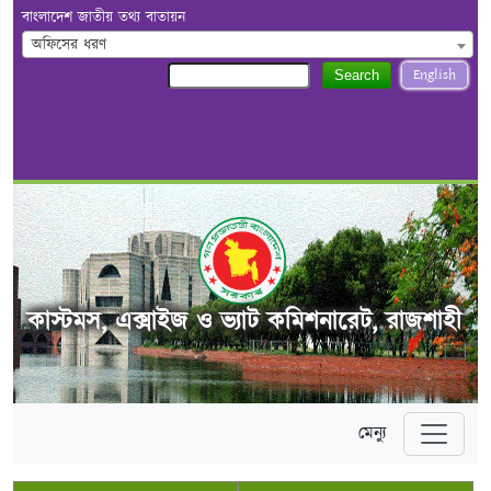
বাংলাদেশ জাতীয় তথ্য বাতায়ন
অফিসের ধরণ
English
Search
কাস্টমস, এক্সাইজ ও ভ্যাট কমিশনারেট, রাজশাহী
মেন্যু