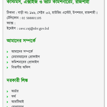
কাস্টমস, এক্সাইজ ও ভ্যাট কমিশনারেট, রাজশাহী
ঠিকানা : বাড়ী নং: ১৯৬, সেক্টর :o২, হাউজিং এস্টেট, উপশহর, রাজশাহী I
টেলিফোন : 02 588801105
ফ্যাক্স :
ইমেইল : cevc.raj@nbr.gov.bd
আমাদের সম্পর্কে
আমাদের সম্পর্কে
চেয়ারম্যানের প্রোফাইল
কমিশনারের প্রোফাইল
বিভাগীয় অফিস
দরকারী লিঙ্ক
অর্ডার
ফর্ম
আরটিআই