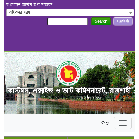
বাংলাদেশ জাতীয় তথ্য বাতায়ন
অফিসের ধরণ
English
Search
কাস্টমস, এক্সাইজ ও ভ্যাট কমিশনারেট, রাজশাহী
মেন্যু